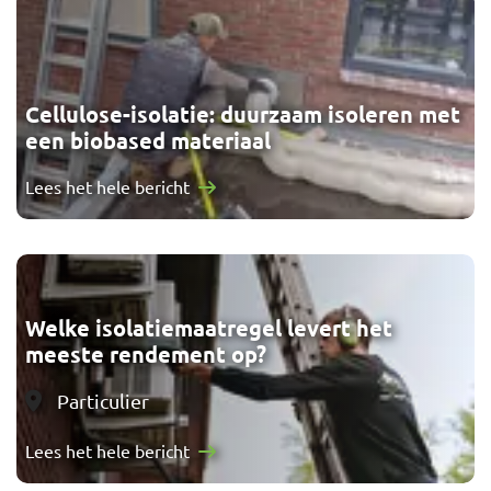
Cellulose-isolatie: duurzaam isoleren met
een biobased materiaal
Lees het hele bericht
Welke isolatiemaatregel levert het
meeste rendement op?
Categorie
Particulier
Lees het hele bericht