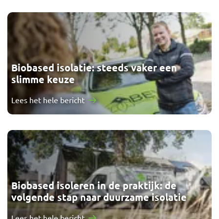
Biobased isolatie: steeds vaker een
slimme keuze
Lees het hele bericht
Biobased isoleren in de praktijk: de
volgende stap naar duurzame isolatie
Lees het hele bericht