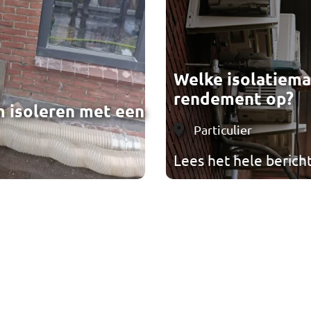
Welke isolatiema
rendement op?
m isoleren met een
Categorie
Particulier
Lees het hele berich