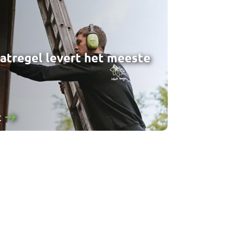
atregel levert het meeste
t