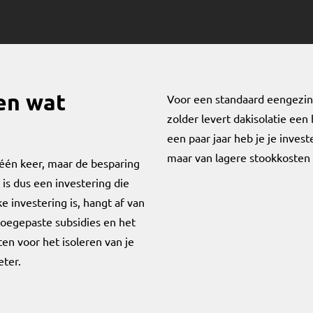
en wat
Voor een standaard eengezi
zolder levert dakisolatie een
een paar jaar heb je je inves
maar van lagere stookkosten
 één keer, maar de besparing
 is dus een investering die
ke investering is, hangt af van
 toegepaste subsidies en het
en voor het isoleren van je
eter.