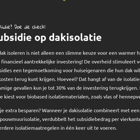
sidie? Doe de check!
ubsidie op dakisolatie
dak isoleren is niet alleen een slimme keuze voor een warmer h
 financieel aantrekkelijke investering! De overheid stimuleert 
sidies een tegemoetkoming voor huiseigenaren die hun dak will
kosten terug kunt krijgen. Hoeveel? Dat hangt af van de isolati
mige gevallen kun je tot 30% van de investering terugkrijgen. D
 je kiest voor biobased isolatiematerialen, zoals vlas of hennepv
 je extra besparen? Wanneer je dakisolatie combineert met een a
spouwmuurisolatie, verdubbelt het subsidiebedrag per vierkant
rdere isolatiemaatregelen in één keer uit te voeren.