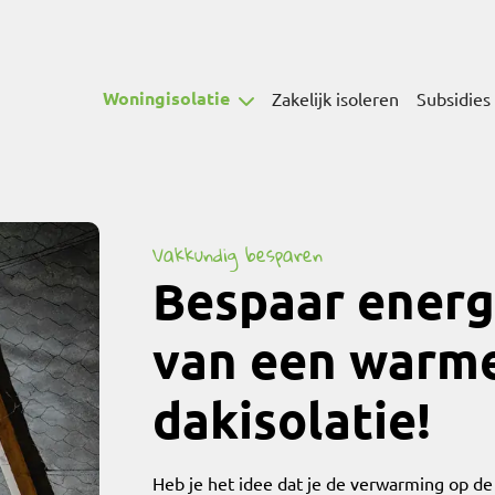
Woningisolatie
Zakelijk isoleren
Subsidies
Vakkundig besparen
Bespaar energ
van een warme
dakisolatie!
Heb je het idee dat je de verwarming op d