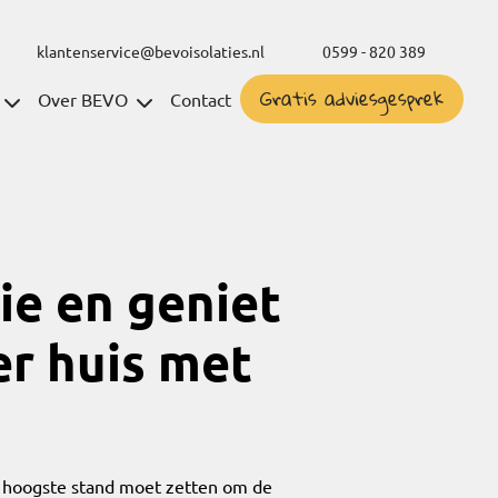
klantenservice@bevoisolaties.nl
0599 - 820 389
Gratis adviesgesprek
Over BEVO
Contact
ie en geniet
r huis met
e hoogste stand moet zetten om de