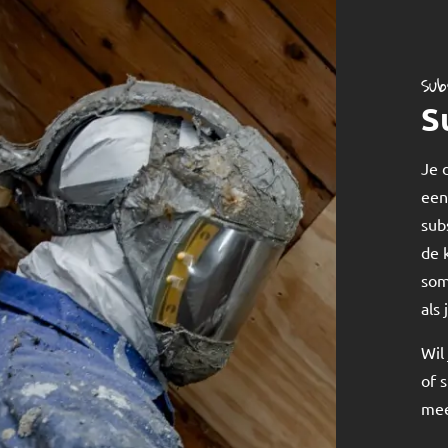
Sub
S
Je 
een
sub
de 
som
als
Wil
of 
mee