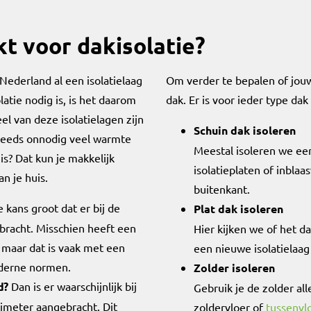
kt voor dakisolatie?
ederland al een isolatielaag
Om verder te bepalen of jouw
latie nodig is, is het daarom
dak. Er is voor ieder type dak
eel van deze isolatielagen zijn
Schuin dak isoleren
steeds onnodig veel warmte
Meestal isoleren we ee
is? Dat kun je makkelijk
isolatieplaten of inblaa
n je huis.
buitenkant.
e kans groot dat er bij de
Plat dak isoleren
bracht. Misschien heeft een
Hier kijken we of het d
 maar dat is vaak met een
een nieuwe isolatielaag
oderne normen.
Zolder isoleren
d?
Dan is er waarschijnlijk bij
Gebruik je de zolder all
timeter aangebracht. Dit
zoldervloer of
tussenvl