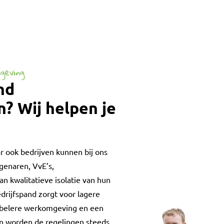
geving
nd
? Wij helpen je
ar ook bedrijven kunnen bij ons
igenaren, VvE’s,
n kwalitatieve isolatie van hun
drijfspand zorgt voor lagere
abelere werkomgeving en een
en worden de regelingen steeds