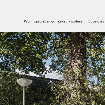
Woningisolatie
Zakelijk isoleren
Subsidies