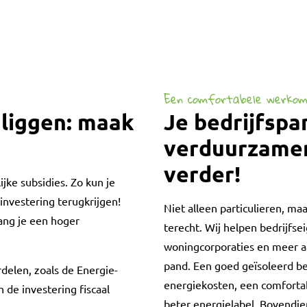
Een comfortabele werkom
 liggen: maak
Je bedrijfspa
verduurzamen
verder!
jke subsidies. Zo kun je
investering terugkrijgen!
Niet alleen particulieren, ma
ang je een hoger
terecht. Wij helpen bedrijfse
woningcorporaties en meer aa
pand. Een goed geïsoleerd be
rdelen, zoals de Energie-
energiekosten, een comfort
 de investering fiscaal
beter energielabel. Bovendi