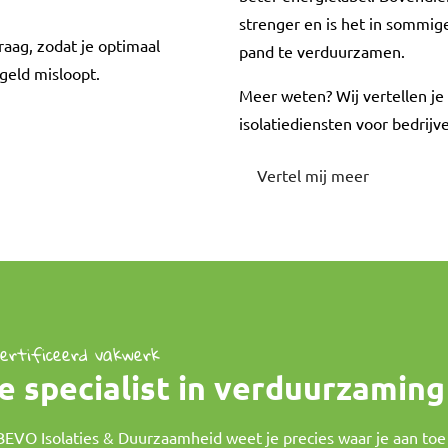
strenger en is het in sommige
aag, zodat je optimaal
pand te verduurzamen.
 geld misloopt.
Meer weten? Wij vertellen j
isolatiediensten voor bedrijv
Vertel mij meer
ertificeerd vakwerk
e specialist in verduurzaming
 BEVO Isolaties & Duurzaamheid weet je precies waar je aan toe