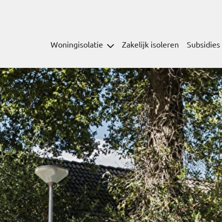
Woningisolatie
Zakelijk isoleren
Subsidies