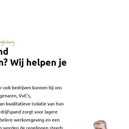
geving
nd
? Wij helpen je
ar ook bedrijven kunnen bij ons
igenaren, VvE’s,
n kwalitatieve isolatie van hun
drijfspand zorgt voor lagere
abelere werkomgeving en een
en worden de regelingen steeds