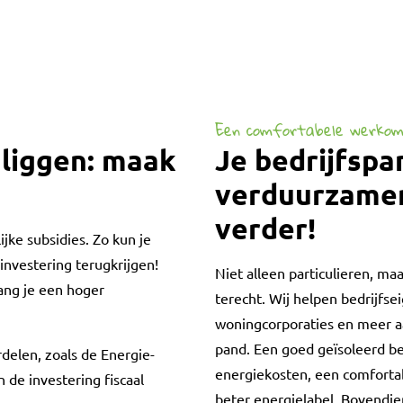
Een comfortabele werkom
 liggen: maak
Je bedrijfspa
verduurzamen
verder!
jke subsidies. Zo kun je
investering terugkrijgen!
Niet alleen particulieren, ma
ang je een hoger
terecht. Wij helpen bedrijfse
woningcorporaties en meer aa
pand. Een goed geïsoleerd be
rdelen, zoals de Energie-
energiekosten, een comfort
 de investering fiscaal
beter energielabel. Bovendi