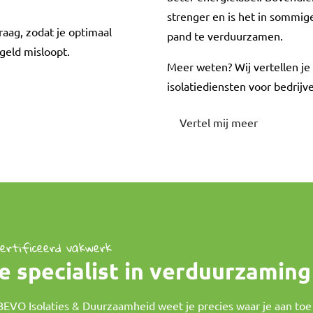
strenger en is het in sommige
aag, zodat je optimaal
pand te verduurzamen.
 geld misloopt.
Meer weten? Wij vertellen j
isolatiediensten voor bedrijv
Vertel mij meer
ertificeerd vakwerk
e specialist in verduurzaming
 BEVO Isolaties & Duurzaamheid weet je precies waar je aan toe